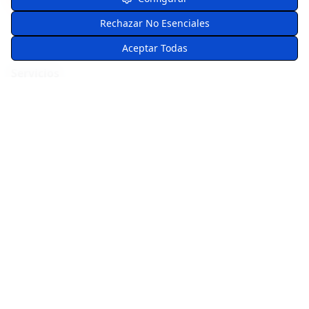
Solución profesional de backup en la nube para empresas de
Rechazar No Esenciales
todos los tamaños.
Aceptar Todas
Servicios
Backup de Archivos
Backup de Email
Backup de Bases de Datos
Backup de Servidores
Backup Gestionado
Empresas de Backup
Sistemas de Backup para Empresa
Backup para Empresas
Empresa
Sobre Aclass Internet S.L.